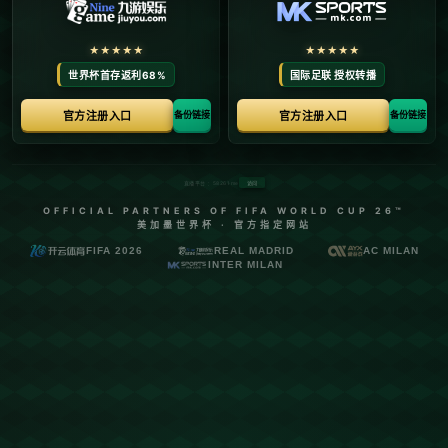
在**国际乒乓球界**，德班世乒赛无疑是备受瞩目的赛事之一。今年
的比赛中，中国乒乓球队实现了男女单打项目的全面胜利，然而在
混双项目上却遭遇了不小的挑战。这一成绩反映出当前国乒的强大
实力与亟待提升的领域，不仅让我们欣喜于单打项目的辉煌战绩，
也让我们思考混双项目的未来。
**主题分析：单打的稳定与混双的失利**
本次德班世乒赛上，国乒 **男女单打选手表现出色**。他们不仅展示
了高超的球技，更用稳定的心理素质在赛场上克敌制胜。**世界排名
前列的选手**,如樊振东和孙颖莎, 再次用行动证明了自己在乒坛的统