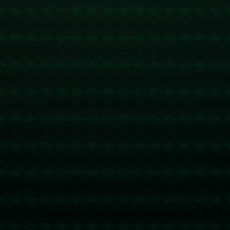
通过对本次**德班世乒赛**的分析，我们不仅看到了国乒在比赛中的
耀眼表现，也刺激了对未来更高目标的憧憬。单打项目的全面告捷
证明了国乒的强大基础，混双的失利则成为推动中国乒乓球队在技
术与策略上实现全面突破的契机。在国际乒坛竞争日益激烈的今
天，保持优势与提升短板同样重要。