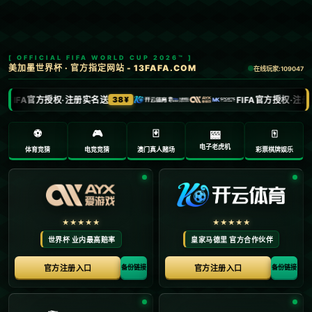
新闻中心
公司新闻
行业资讯
德班世乒赛：国乒男女单打全线告捷 混双遭首场外战失利.
2026-05-17
返回列表
**德班世乒赛：国乒男女单打全线告捷，混双遭首场外战失利**