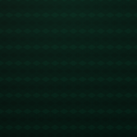
治地位。其攻防兼备的打法与坚定的比赛信念，使得他们能够在强
者如云的赛场上保持不败。然而，混双项目上的失利成为了这次征
途中的唯一不足。
在本届比赛中，国乒的混双组合未能延续以往的辉煌，在面对外籍
选手时因处理细节不足而遭遇失利。这一结果不仅暴露了当前组合
之间默契度需加强的问题，同时也反映出面对国际选手的多样化进
攻策略时，中国队需要更加灵活的应对措施。**双打比赛强调配合
**，而在高压竞赛环境下，选手之间的信任与临场应变能力尤为重
要。
**案例分析：对手策略解析**
以此次比赛的一场关键对决为例：中国队的混双组合遇到了一对日
本选手。日本选手在比赛中灵活运用了多变的发球策略，并不断调
整攻防节奏，使得中国组合难以施展惯用战术。这场比赛揭示了国
际乒坛水平的提高，也让中国乒乓球队意识到在混双项目上需要不
断创新，丰富自己的战术储备。
**关键词解读：强者无敌与卧薪尝胆**
本次国乒在单打项目中的成功，可以说是“强者无敌”的再次体现。无
论是**技术优势**还是对比赛节奏的把控，国乒选手们都展现得淋漓
尽致。然而，混双失利就像一面镜子，要求我们在欣喜之外，必须
“卧薪尝胆”，不断自省与提升，使得未来中国乒乓球队能在所有项目
上傲视群雄。