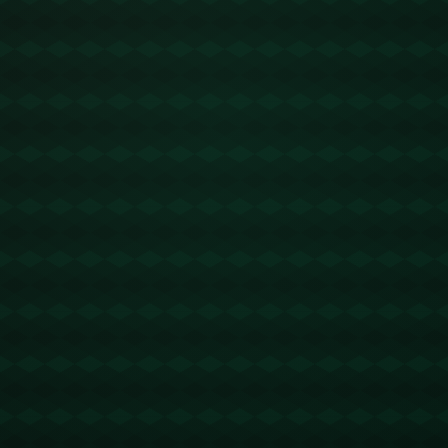
然而，隨著西蒙尼在馬競任期的不斷延續，也開始出現一些疲態。
近幾個賽季，球隊成績起伏較大，再加上外界對他保守戰術風格的
質疑聲浪增多，有人認為他可能會在合約結束之前選擇尋求新的挑
戰。而這也為巴爾韋德的接班更增添了現實性。
### **巴爾韋德的潛力：從巴薩到馬競的挑戰**
作為曾掌管巴薩的名帥，**巴爾韋德的戰術理念**有其獨到之處。在
他的帶領下，巴塞羅那取得了不俗的成績，包括兩次西甲冠軍。然
而，他的執教風格也備受爭議，特別是在一些關鍵歐冠比賽中，巴
薩慘痛的逆轉成為了他職業生涯上的陰影。
那麼，假如巴爾韋德真的接手馬競，這對雙方會是怎樣的契機呢？
巴爾韋德一向以靈活的戰術思維見長，他更傾向於平衡攻守，構建
流暢的進攻體系。這可能恰恰是當前馬競所缺少的一環。在西蒙尼
的時代，馬競專注於**高壓緊逼防守與反擊風格**，但在進攻端的穩
定性卻一直是短板。如果巴爾韋德能有效結合防守與進攻，有望帶
來一種全新的打法。
### **案例分析：從馬競到巴薩，不同文化的碰撞與融合**
檢視巴爾韋德的一些戰績，特別是他在巴薩的成功經歷，能為我們
帶來參考。例如，巴薩在他的指揮下，曾經以穩定性著稱，在聯賽
中的防守數據也表現突出。如果他加入馬競，很可能會將這份穩定