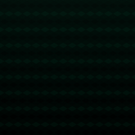
### **世體報導的影響力：足球圈的多方關注**
隨著《世界體育報》的爆料，西蒙尼與巴爾韋德的話題再次成為外
界焦點。支持者認為，巴爾韋德的“平衡哲學”或為馬競注入活力；而
懷疑論者則擔心，傳統防守型球隊是否有能力快速轉型？種種疑問
也讓此次事件更顯撲朔迷離。
### **結語（不命名為結語）**
無論傳言最終如何發展，**馬競主帥的選擇將直接影響球隊的未來走