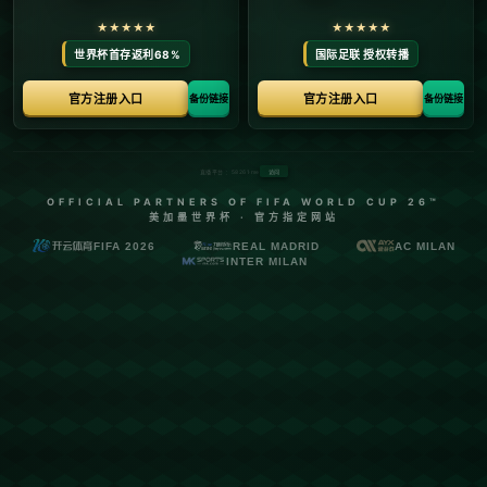
**南湾湖人无缘季后赛，布朗尼赛季场均25+5+5，荣膺得分王和抢
断王**
今年的NBA发展联盟（G League）赛季对南湾湖人来说无疑是充满
挑战的。虽然球队在常规赛的表现并不耀眼，但其中一颗新星——
布朗尼·詹姆斯，让球迷们看到了篮球的无限可能。布朗尼不仅以场
均25分、5篮板、5助攻的成绩引领全队，还荣膺联盟得分王和抢断
王，以惊人的表现收获众多关注。
**布朗尼的突破性表现**
本赛季，布朗尼·詹姆斯展现出的卓越技巧和超凡的领导能力成了赛
场最亮眼的风景。**他的场均得分25分稳居联盟榜首**，不仅满足了
湖人队对得分能力的需求，也令其他球队感到压力。布朗尼的进攻
手段多样，包括精准的三分球、灵活的突破上篮和超强的罚球命中
率，完美诠释了“得分机器”的定义。
**另外，布朗尼在防守端同样令人震惊**。凭借敏锐的观察力和迅捷
的反应，他能够在关键时刻完成抢断，打乱对手的进攻节奏。正是
因为其场均超过3次的抢断成绩，让他荣获联盟抢断王头衔。在面对
强大的对手时，布朗尼的防守就如同坚固的屏障，为球队提供了必
要的保护。