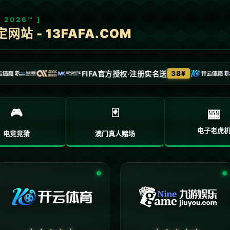
首页
公司简介
产品中心
新闻中心