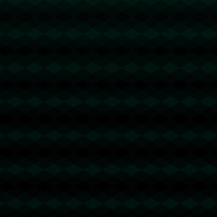
调整**
妙的临场调整能力，不仅在开局阶段迅速建立优势，还能在对手反扑时从
掌握着比赛的主动权，这种掌控感也为球队胜利提供了有力保障。