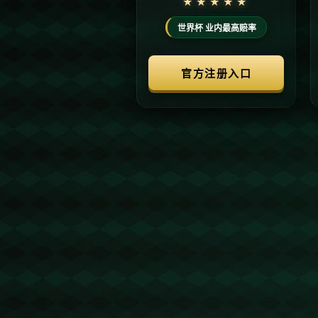
BACK
您所在的位置是：
首
NEWS
新闻中心
**CBA常规赛第三阶段
随着CBA常规赛的激烈
的胜利为第三阶段开了一
公司新闻
赛奠定了坚实的基础。*
行业资讯