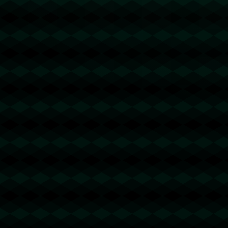
**战术解析：教练的智慧与
教练组在比赛中展现了精
布置，青岛男篮从始至终