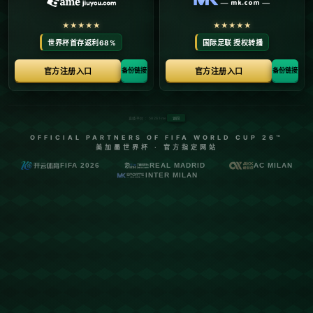
随着半决赛的迫近，排球界的紧张气氛愈发浓烈。在这个重要时
刻，全华班与拥有十七个冠军头衔的强队将展开激烈对抗。作为球
迷，我们不仅期待激动人心的比赛，更期待他们在比赛中的战略对
决和精彩表现。
**全华班的坚韧崛起**
近年来，全华班在排球领域中崭露头角，以坚韧的团队精神和稳健
的比赛风格赢得了广泛的关注。虽然与经验丰富的老牌强队相比，
他们的**经验似乎略显不足**，但凭借着年轻队员的拼搏精神和独特
的比赛策略，全华班逐渐成为一支不可忽视的力量。在多场比赛