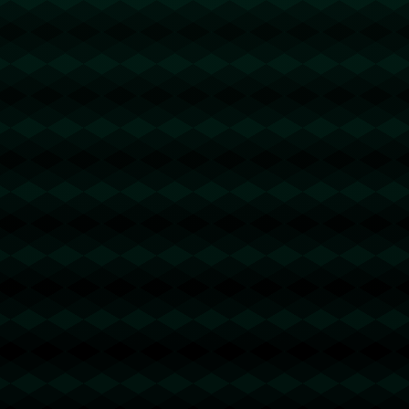
文化的城市。在羽毛球亚锦赛的推动下，羽毛球文化在武汉的传播进一步
延伸，更是对年轻一代的熏陶。来自世界各地的羽毛球爱好者汇聚于此，
表现**