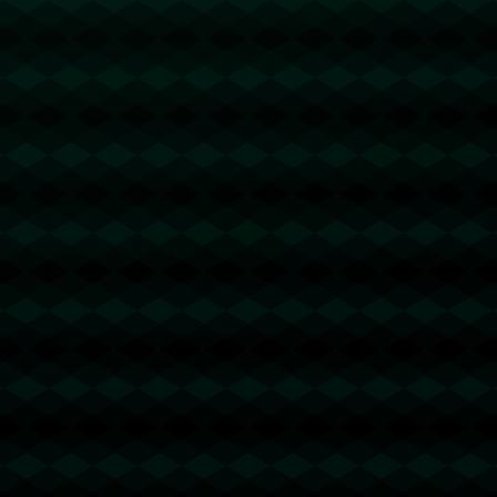
加速。赛事期间，武汉市将举办一系列羽毛球相
交流创新的技巧和经验，为羽毛球运动的发展注