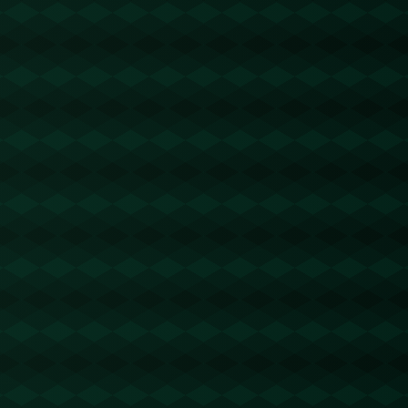
场上表现出色，**林丹的名字早已成为羽毛球
塞尔森、刘雨辰、郑思维等也齐聚一堂，使得比