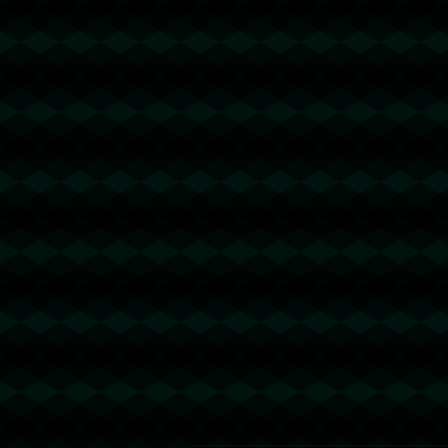
提到羽球亚锦赛，林丹的
的比赛视频常常成为羽毛
**结语**
羽毛球亚锦赛首批参赛名
属于今年，它注定会成为
战。期待这场赛事在羽球
上一篇：73胜勇士甘拜