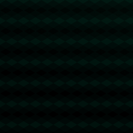
武汉是一个拥有丰富历史
关活动，这不仅是比赛的
入新的活力。
**以往亚锦赛，林丹的精彩