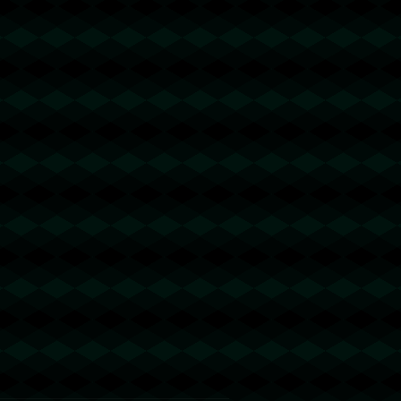
，更以其坚韧不拔的精神面对一场场挑战*。他
上的风度和不多见的激情。
是一种新的开始。这场在武汉的羽球盛宴不仅仅
射的赛场等待着运动员们的全力以赴，自信迎