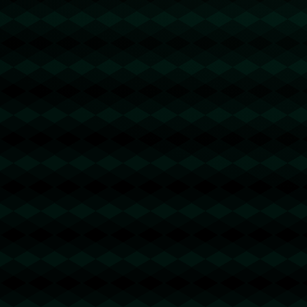
以麦当劳与世界杯的合作
餐**，成功吸引了数百
赛后，极有可能推出专属
在企业的全球化战略中，
品牌在目标市场的能见度
耕，也为其他希望通过体