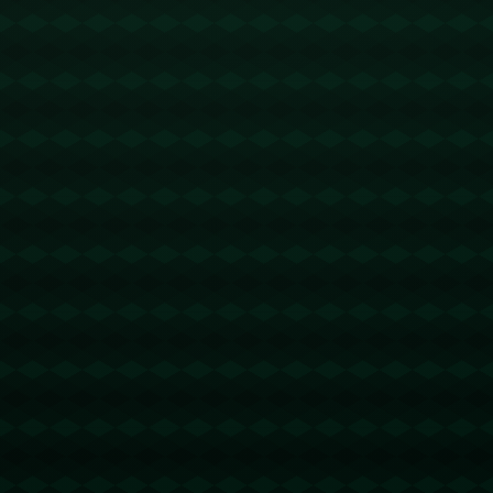
今球队考量的不仅是球员的得分能力，还包括他们的*防守效率、传
球视野、领导力以及职业态度*。
举个例子，2019年的洛杉矶湖人队签约丹尼·格林时，很多球迷对他
的常规赛数据（场均10分左右）表示不解。但管理层正是看中了他
危急时刻的**关键防守能力**和**三分投射稳定性**，这在球队季后赛
冲刺时至关重要。相比之下，那些场均30分却自带“低效光环”的球
员，很难成为管理层“长远计划”的核心部分。
---
### **媒体与舆论的双重标准**
还有一个容易被忽视的问题在于媒体和球迷的“数据双重标准”。当看
到球员单场拿下46+13时，舆论容易忽略他在长期比赛中的表现波动
性。某些球员或许因一两场爆发引发短暂关注，但赛季场均效率
低、综合贡献不高，这样的“数据巨人”难以持续站稳。而管理层的任
务是从长远角度权衡每一个人的实际价值，而不是被某一场比赛甚
至几条高光集锦所蒙蔽。
比如贾巴里·帕克，作为2014年的榜眼秀，他不乏单场30+甚至
40+的比赛，但他偏软的防守和不够聪明的决策让他多次被球队抛弃
——即便他的数据看起来非常体面。