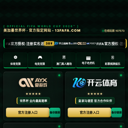
新闻中心
公司新闻
行业资讯
46+13！44+6！这居然是无人要的球员？管理层是傻了
吗？.
2026-05-17
返回列表