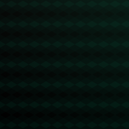
作为近年来最耀眼的新星
密站，她连续战胜多位实
手难以招架，表现出极强