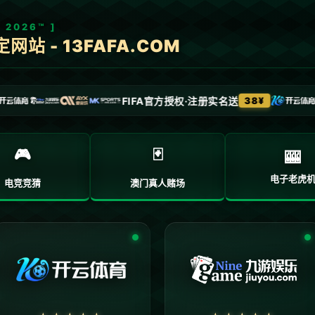
首页
公司简介
产品中心
新闻中心