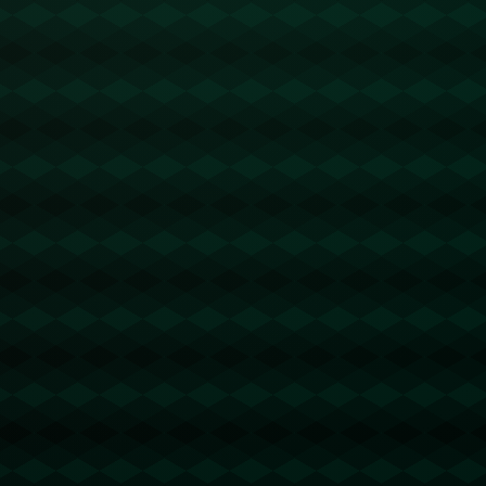
之一，萨巴伦卡一直备受网坛关注。2023赛季，她在多项赛事中展现了
力选手，包括**击败世界排名前20的名将**，展现出自己的冠军潜力。
的稳定性和竞技状态。