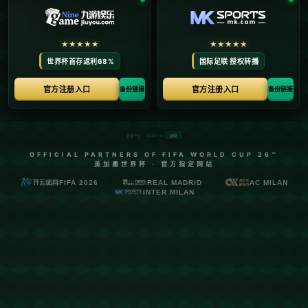
**绝了，想签15年长约！依仗詹姆斯，趁机施压，湖人队左右为难**
在进入2023-2024赛季NBA的纷争中，一则关于球员续约的消息轰
动了联盟，引起了各方关注。某些球队在续约谈判中，居然提出了
签订长达15年的合同，而以詹姆斯为核心的湖人队似乎陷入了一场
复杂的博弈。这种长期锁定明星球员的策略，不仅让球队管理层感
到头痛，也让球迷们议论纷纷。那么湖人队真的会受到这一系列压
力的影响吗？或是另有隐情？