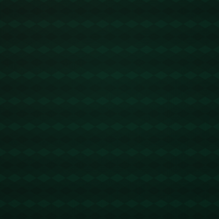
### **超长合同背后的激进图谋**
近年来，NBA合同签订的趋势愈发灵活，五星球员可以追求短约保
障灵活性，而部分球队则希望通过长期合同来稳固阵容核心。有球
队提出15年合约这一罕见举动，其背后显然有特殊意图。**这种长约
策略，既是对球员能力的绝对信任，也是对球队未来的豪赌。**
举个例子，曾经的大合同“坑”——吉尔伯特·阿里纳斯的六年长约。