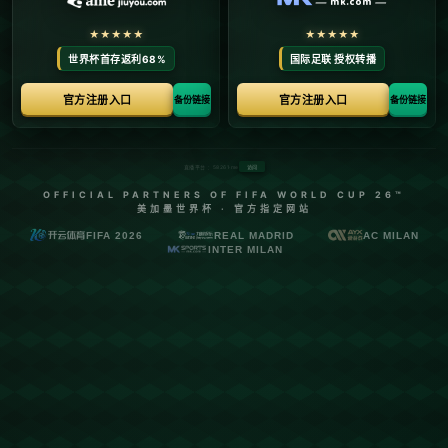
**张本智和：从卫冕冠军期待中再出发**
在竞技体育的舞台上，每一位顶尖运动员都背负着巨大的期望与压
力。当日本乒乓球天才**张本智和**被问到人们对他卫冕冠军的期待
时，他表示——对于自己来说，胜利并不仅仅是目标，而是一次自
我突破的旅程。本文旨在探讨张本智和如何看待外界的期待以及他
如何在比赛中实现自我提升。
**挑战与机遇：背负的期望**
张本智和作为近年来乒乓球界的耀眼新星，他不仅技术娴熟，更在
比赛中展现出卓越的心理素质。随着他的崛起，越来越多的人开始
期待他在国际大赛中一次次摘下桂冠。特别是在已摘得冠军的赛事
中，外界自然对他是否能成功卫冕充满期待。
然而，对于张本智和而言，这不仅是对他能力的认可，更是前进道
路上的一大挑战。在这种背景下，他需要在巨大的心理压力下保持
冷静，并不断提升自己的竞技水平。
**通过对手找差距：案例分析**
张本智和在一次采访中提到，他并不刻意去想是否能卫冕，而是把
重点放在分析对手上。在去年的一场比赛中，他遇到了中国选手樊
振东。尽管这场比赛以失利告终，但他通过比赛发现了自己在快速
反应和策略转换上的欠缺。这次失败并没有成为他的绊脚石，反而
让他更有动力去反思和调整自己的打法。
**自我突破：注重心态调整**
在乒乓球比赛中，心态的调整常常起到关键作用。张本智和认为，**