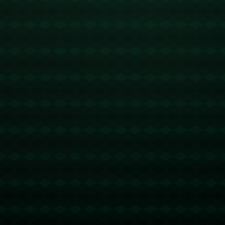
与其担心是否能卫冕，不如专注于每场比赛的发挥**。这种心态让他
能在压力下稳定发挥。在准备每场比赛时，他都会进行冥想，通过
调节呼吸来保持内心的平和，并反复模拟比赛场景，以便在面对强
敌时能够从容应对。
**技术与训练：精益求精**
为了在激烈的国际竞争中保持优势，张本智和不断更新他的技术训
练方法。从基本功到进阶战术，他都追求完美。他特意加强了体能
训练，以确保在长时间激烈比赛中不出现体力不足的情况。此外，
他还积极研究和学习其他顶尖选手的技术特点，从多角度提升自己
的技术能力。