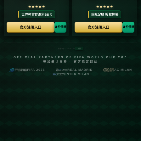
在当今全球化的足球舞台上，**日本国脚的出色表现**无疑为亚洲足
球注入了新的活力。最近，多名日本球员在国际赛场上的惊艳表
现，再次证明了他们在顶级赛事中的竞争力和潜力。特别是三笘薰
和南野拓实在连续比赛中都取得了进球，而堂安律更是上演了梅开
二度的精彩戏码，这一切令人瞩目。
*三笘薰*，这位来自日本的年轻边锋，以他出色的速度和卓越的控球
技术闻名。在最近的比赛中，他凭借快速的突破和精准的射门能
力，多次为球队建功立业。他的表现在场上起到了至关重要的作
用，也成为对手防线的一大威胁。在面对强劲对手时，三笘薰展现
出的冷静及敏锐，使得他在球队中占据了不可或缺的地位。
**南野拓实**，作为一名经验丰富的攻击型中场，他的球场嗅觉和进
攻意识无与伦比。连续场次的进球，显示出他在适当时机把握机会
的能力与天赋。南野的贡献不仅仅体现在进球上，他的组织能力和
团队协作精神也使日本队的整体攻击力得到了质的提升。他的**全方
位表现**再次证明了他在赛场上的多面手角色。
至于*堂安律*，他的状态一直是日本球迷关注的焦点。在最近的一场
比赛中，他用两粒精彩的进球回馈了观众的期望。这位年轻的中前
场球员，以其灵活的场上移动及不俗的射门技术赢得了广泛赞誉。
他的表现无疑为球队增添了更多的可能性，尤其是在战术多变和位
置安排上，堂安给教练提供了更多的选择。
在全球土地上亮相的这些日本球星，不仅仅是个人能力的表现，也
是日本整体足球水平提升的一个缩影。近年来，日本在足球青训上