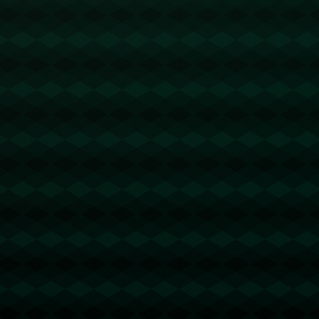
斯堡的完美开局