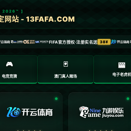
首页
公司简介
产品中心
新闻中心