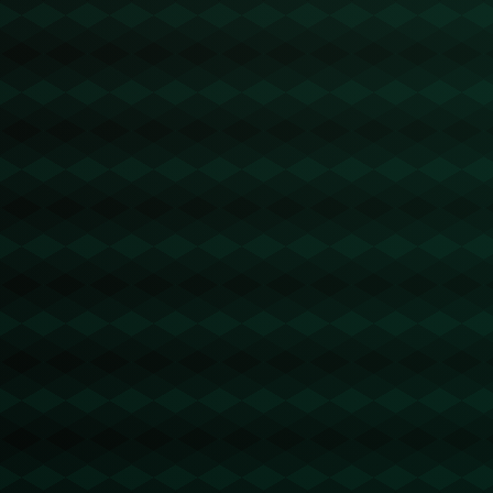
让德甲冠军的竞争看起来
### 弱旅逆袭，弗赖堡
除了拜仁的胜利，本轮中弗
队之一。这场比赛不仅展
成功逆转。
更重要的是，这支低调的
72%**，对此主教练
起到了决定性作用。