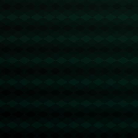
### 黑马崛起，沃尔夫