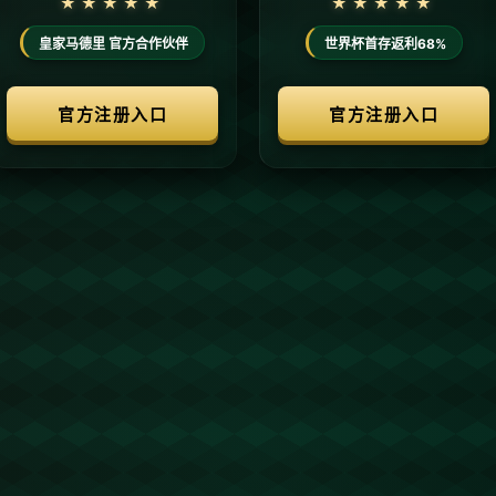
页
>
新闻中心
21-22賽季德甲聯賽第4輪比賽集錦.
2026-05-17
返回列表
第4轮比赛集锦：谁是赛场主角？**
比赛节奏快著称，而**21-22赛季第4轮**更是为球迷们奉上了多场
太多值得回味的瞬间。让我们一起回顾本轮对战中解锁的高光表现，探寻
仁慕尼黑摧枯拉朽
尼黑在第4轮继续展现出强大的实力。在客场迎战莱比锡红牛的焦点战中，*
夫斯基延续了火热的状态，打进了首开纪录的一粒点球，随后穆夏拉和萨
比赛展现的不仅仅是进攻端的犀利，**纳格尔斯曼**在战术布置上也表现
的防线，从两翼彻底瓦解对方防守策略。这场胜利再次证明了**拜仁绝非一