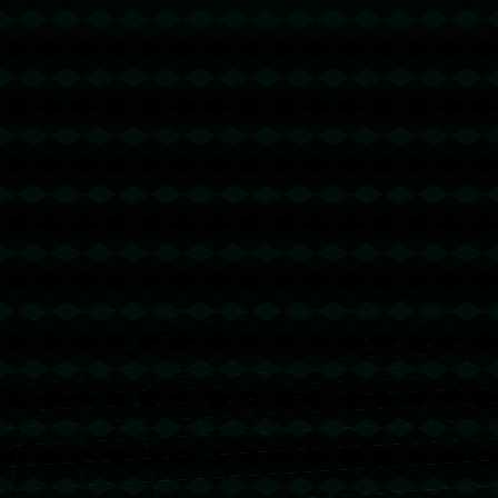
拿蘇州賽區內的山東泰山隊來舉例，他們在賽程設定中的表現尤為
亮眼。根據數據顯示，泰山隊在其賽程初期便取得了**連勝4場**的
佳績。這與賽程的精準分配不無關係：前4輪的對手均為中下游球
隊，為泰山隊打下良好心理優勢；而後期面對強手如**江蘇隊**時，
則利用了賽程間歇的充足調整期。如此一來，整個賽區比賽的競技
狀態得以提升，也為更多球迷帶來了緊張且公正的觀賽體驗。
---
### **賽程表的全面數字化呈現**
最後，特別一提的是，*蘇州賽區賽程的數字技術應用*大大優化了比
賽觀賞便利性。通過強大的中超官方App和多平台直播方案，球迷可
以隨時查閱實時更新的賽程表，並進行比賽預定提醒。這既方便了
海外支持者的跨時區觀賽需求，也大幅提高了中超的國際曝光度。
---
總之，2021賽季中超聯賽的蘇州賽區無疑是本賽季最具看點的承辦
地之一。無論是科學的賽程規劃，還是多支豪門球隊的強力碰撞，
蘇州賽區都為中國足球迷們帶來了豐富的話題與無窮期待。*想了解
更多精彩比賽，記得密切關注2021賽季中超聯賽蘇州賽區！*