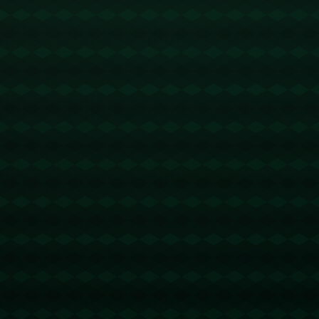
回顧蘇州賽區的賽程，我們會發現幾場**重量級比賽**尤為引人注
目。首輪比賽中，**山東泰山**便迎戰實力不俗的**長春亞泰**，這場
比賽不僅檢驗了山東隊重組後的實力，也為新賽季奠定了熱血基
調。不僅如此，蘇州賽區也迎來了*嶺南德比戰*和*江蘇同城較量*等
焦點戰役，展示了中國職業足球的競爭熱度。
---
### **賽程亮點二：**緊湊與公平並重
談及*2021賽季中超聯賽蘇州賽區賽程表*的設計，通過數據分析可