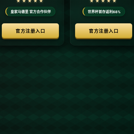
页
>
新闻中心
国家公共数据资源登记平台将于3月1日上线试运
2026-05-17
返回列表
平台将于3月1日上线试运行：数据共享新篇章**
速发展，数据资源已成为国家重要的战略资源。**国家公共数据资源登记平
台的上线，不仅意味着政府数据资源的开放，更预示着数据驱动的创新与
家数据治理能力。在信息时代，海量数据的收集、整理和存储是一个复杂
的系统化管理和有效监督，从而提升数据治理效率。这一平台的运行将帮助各
性与准确性。