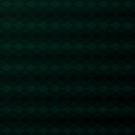
各业可以获得更多的数据支持，进而提升业务创
在制造业中，企业可借助数据分析优化生产流
析社会需求，优化公共服务。比如，交通部门能
足公众需求。
台和英国的**Data.gov.uk**平台，通过开
通过借鉴国际先进经验，在平台架构、数据分
人隐私成为必须面对的问题。平台在推出过程中
全性。**隐私保护机制**的合理建设，将增强
”项目建设，大幅提升了城市管理的效率和居民
大范围内开花结果。
*、数据创新的重要里程碑。通过加强平台的建设