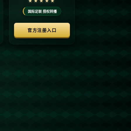
行.
台**的即将上线试运行，无疑为数据共享和利用
发展将迎来新的契机。
的工程。通过国家公共数据资源登记平台，政府
级政府打破“信息孤岛”，通过**数据共享**促