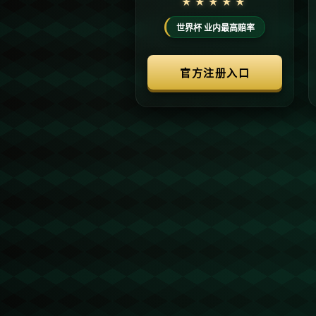
BACK
您所在的位置是：
首
NEWS
新闻中心
**国家公共数据资源登记
随着科技和信息技术的飞
揭开了新的一页。这个平
公司新闻
**提升数据治理效率**
该平台的推出旨在提高国
部门可以实现对公共数据
行业资讯
进政策制定与实施的科学
**助力数字经济发展**