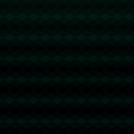
斯今夏离队 被换下后他流下眼泪.
涅斯塔正式退役，结束22年职业生涯.