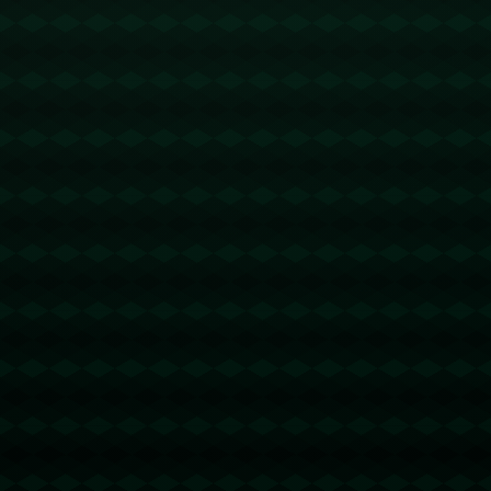
对于这种点球违例，我们不妨回顾一下类似的历史案例。点球大战
中的心理压力往往巨大，许多著名球员如贝克汉姆、梅西等也曾在
点球时犯过错。其原因可能包括压力过大、技术失误以及心理因素
等，这种情况在重大比赛中并不鲜见。因此，“小蜘蛛”的失误并不单
单是个体问题，也是团队心理建设的一面镜子。
当然，皇家马德里也不是单靠运气才赢得胜利。在整场比赛中，他
们的**战术布局和球员的执行力**都是获胜的重要因素。例如，门将
的出色发挥屡次化解对方的射门危机，为球队赢得了稳固的**后场屏
障**。此外，替补球员的及时调整与出色表现，也在很大程度上使得