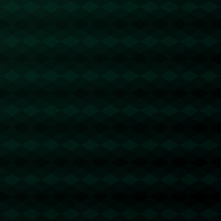
中无球状态下表现最差之一**的言论虽然严苛，
赫的控球压迫战术，边路的高效传球与防守都是
初衷。
态下的表现，是他职业生涯进阶的关键。而这不
，拉什福德完全有可能将自己的无球能力提高到
球员在无球状态下具有极高的运动能力和战术纪
位施压。这样的表现与其在无球状态下积极的跑