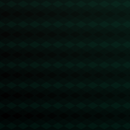
当一个球员在无球状态下
但其背后确实反映出球队
关键。在拉什福德无球能
**球员潜力与提升的机会*
诚然，拉什福德具备极高
仅仅是拉什福德个人的问
与其有球状态相匹配的水
**案例分析：其他球队的成
对于曼联来说，从其他成
律。**阿诺德与罗伯逊
动不无关系。