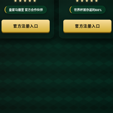
页
>
新闻中心
休斯：曼聯邊路存在諸多問題，無球時的拉什福德可能是
2026-05-17
返回列表
的重要性不容忽视。**对于一家以进攻闻名的俱乐部如曼联而言，边路表现
路表现的讨论屡见不鲜。而休斯提到的“曼聯邊路存在诸多问题，无球时的
解决的顽疾。
日之寒。作为一支历史悠久的英超豪门，曼联在弗格森时代无数次展现出
什福德虽具有不俗的攻击力和突破能力，但在无球状态下，他的**防守意识
让中场和防线在防守时不得不承受更大压力。