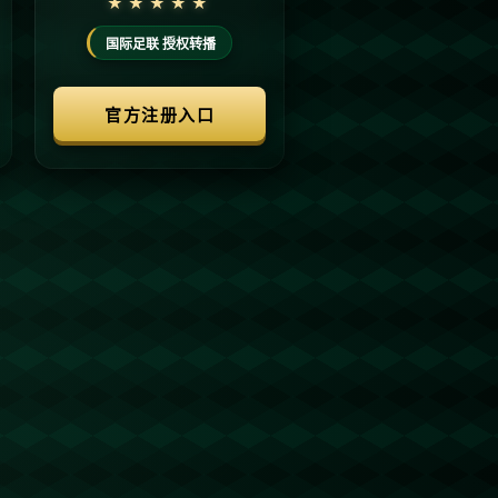
式引援风波.
地的球迷将目光投向中国足坛。而如今，长春亚
焦点。究竟这次堪称“保利尼奥式引援”的操作能
争力。而本次重磅引援无疑是俱乐部迈向新格局
力和精准的传球技术，更具备丰富的比赛经验，