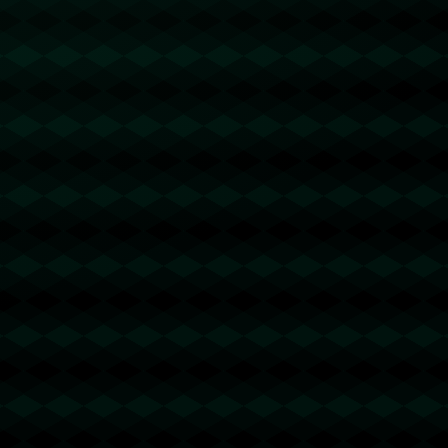
*重塑俱乐部形象，提高整体竞争力，并在未来
然已过巅峰期，但身体状态仍然保持得非常出
球员，除了能够增强球队的技战术水平，还能吸引更
的重重质疑，甚至有人认为他“混日子”“来养
，还成为球队绝对核心球员，甚至凭借中超的亮眼
中场覆盖**，迅速成为球队不可或缺的一员，甚
为又一经典之作，而非高调开场、低调收场的“昙
“独特”的中超？**当地的生活条件、球队的战
援很可能成为又一笔“高价低效”的案例。
续发展所推出的“限薪令”与“引援标准”，已经
发挥实际效用，成为所有俱乐部必须面对的问
保利尼奥式的引援狂潮，还是沦为“高价水货”？
，我们拭目以待。