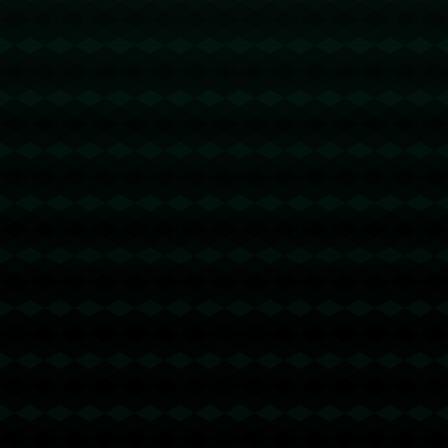
2022-23賽季的一次賽事中，凱恩在比賽關鍵時刻接到完美傳球，但
最終選擇了過於安全的傳回，而非射門，錯失機會。在賽後採訪
中，他提到自己當時猶豫了一秒，這一點或許無形中反映了他對陣
曼聯特有的心理壓力。