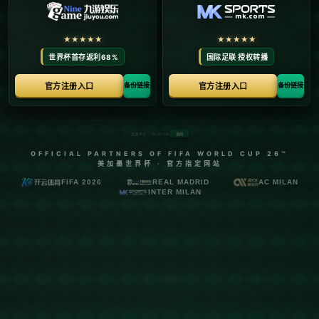
的秘密
凱恩（Harry Kane）是當今足壇備受矚目的高效前鋒，他的名字常
與穩定的進球能力掛鉤。然而，有一組數據卻讓人開始對這位英格
蘭巨星的巔峰表現產生了更多的思考：**根據歐足聯的資料，迄今為
止，凱恩在代表球隊出戰曼聯的19場比賽中，只取得了6場勝利，並
打入5粒進球**。這樣的數據似乎並未匹配上他在英超其他賽事中的
表現，這背後究竟隱藏了什麼原因？
## 凱恩的對決困境：數據不佳是實力還是偶然？
當分析凱恩在英超聯賽對抗其他球隊的數據時，他擁有較高的進球
效率。例如，在與阿森納、切爾西等倫敦對手的交鋒中，凱恩的進
球和助攻數字經常成為焦點。然而，**對陣曼聯19次僅5球的記錄顯
得並不亮眼**，尤其是對比他場均幾乎能打入0.6球的整體水平。那
麼，這一現象是源於曼聯的防線實力，還是凱恩自身狀態在這些比
賽中的波動呢？