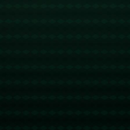
## 心理因素同樣不可忽視
值得一提的是，心理層面也可能對凱恩的表現構成一定影響。**像曼
聯這樣擁有巨大歷史光輝的對手，往往給球員帶來不小的精神壓力
**。此外，與曼聯的賽事本身承載較高的焦點與期待，這種情境可能
讓前鋒更加容易耗費精力在“必須破門得分”的自我要求上。