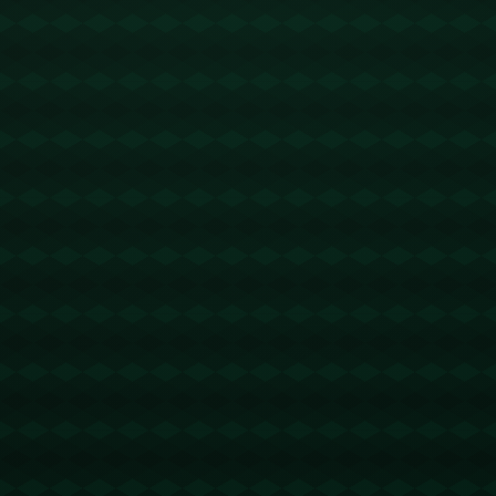
势不仅是身体上的考验，更是心理上的重压，但今天的他用实际行
动证明了自己的顽强意志。
## **从伤病恢复到重返赛场的艰难之路**
**“断腿”对一名运动员的职业生涯是致命性的威胁**。过去，一些优
秀球员曾因类似伤病而黯然退役，但也有球星通过顽强毅力实现了
涅槃重生。奥斯卡-鲍勃显然属于后者。据曼城队内透露，他从受伤
开始便接受了最顶尖的医疗团队支持，期间完成了至少六个月的严
苛康复训练，包括力量恢复、平衡能力重建以及全面的心理辅导。
他的这一觉悟也让人联想到曼城另一位传奇球员——凯文·德布劳
内。在早期经历膝盖重伤之后，德布劳内不仅及时复出，还成长为
球队的绝对核心。**“十字韧带重建的过程教会了我如何面对困难，”
德布劳内曾说道，“要战胜的不仅仅是伤病，还有内心的恐惧。”** 这
一精神，显然同样体现在奥斯卡-鲍勃的重返球场之路上。
## **曼城训练场外的积极信号**
今天，天空体育拍到了奥斯卡-鲍勃重返曼城训练的画面。从曝光的
照片来看，他的身体状态恢复得十分出色，传球与跑动依然展现出
极大的灵活性。消息人士透露，正是经过队医团队数次身体评估
后，教练组才批准了他回归一线队的训练阵容。