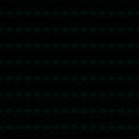
奥斯卡-鲍勃的回归，不仅仅为他个人职业生涯的重启带来了希望，
也彰显了曼城青训体系的韧性与医疗团队的实力。更重要的是，他
的回归再一次激励了那些正在足球道路上努力奋斗的年轻人：即便
面临再大的挫折，只要保持初心与坚持，终究会迎来属于自己的“赛
场”时刻。
对于曼城而言，正在追逐多项荣誉的他们，更需要像奥斯卡-鲍勃这
样具备抗压能力并且成长迅速的新锐球员补充战力。**无论这名希望
之星在本赛季的作用是多是少，相信他的努力定将成为曼城诸多成
功故事之一的一部分。**