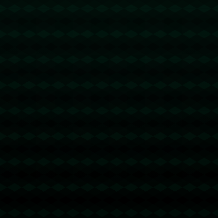
这一复出无疑为曼城目前的阵容提供了潜在助力。尽管球队战绩稳
定，但曼城始终需要深度蓝备的年轻球员，而 **奥斯卡-鲍勃** 的灵
活打法正是教练瓜迪奥拉青睐的风格之一。他的复出，可以为即将
面临多线作战的曼城注入更多选择性，尤其在英超和欧冠关键战役
时，他或许成为能改变比赛局势的重要秘密武器。
## **职业生涯受伤后如何第二次崛起？**
从案例分析来看，许多职业足球运动员在受伤后能否重返巅峰，其
关键在于心理韧性和后期恢复计划。奥斯卡-鲍勃在这一点上为青年
球员树立了榜样。他并未被突如其来的伤病击垮，而是以乐观的态
度积极面对。在康复过程中，他坚持观看比赛录像，加强战术学
习，这种对比赛的热爱与远见助力他克服了职业生涯最艰难的阶
段。
**专家指出，类似奥斯卡-鲍勃的案例并非少数**。例如，曼联传奇球
星鲁尼也经历过职业生涯初期的重伤，但借助现代恢复手段配以科
学的心理调控，他不仅恢复如初，更成功书写了属于自己的传奇生
涯。
## **曼城未来的强劲竞争力**