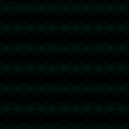
申花作为中超联赛的老牌劲旅，两队之间的较量
伏的精彩场面，而今年的对决更被寄予厚望。
量。而申花则在引援方面持续加码，不仅补强了
，申花则依赖快速推进与压迫性防守。
2024年末一场戏剧性的1比0，国安在最后一分
赛季增添更多悬念。新赛季将继续采用主客场制，
*长达数月的赛程为各队提供了充足时间展现实
，赛事直播技术的提升，以及更透明的俱乐部运
比赛都将成为中国足球发展的缩影。**球迷们是