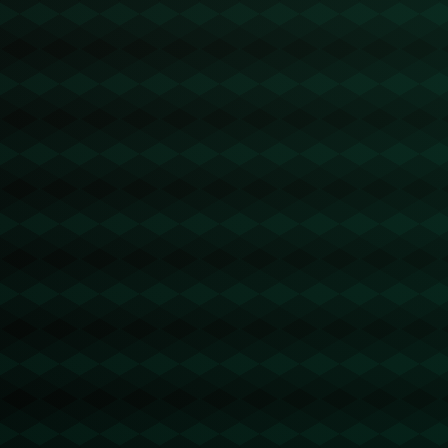
### **新赛季开幕战：
作为揭幕战的主角，成都