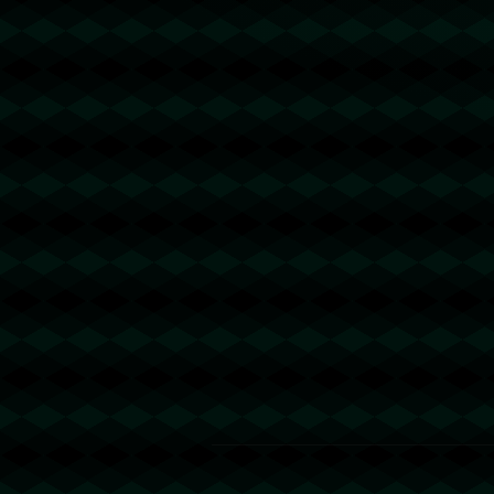
如果说揭幕战是新赛季的
早已超越了普通比赛的范
国安近年来在阵容年轻化
关键位置，还给球队注入
案例分析来看，2024赛
钟的绝杀点球成为球迷热
### **赛程亮点体现联
2025赛季的中超赛程
力争呈现出公平性与竞技
力**。
此外，中超近年来引入的
营管理。这些都为新赛季
**2025赛季中超联赛
最忠实的见证者，他们期
上一篇：國際足聯男子國
下一篇：库里豪言：巴特