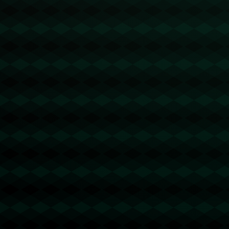
攻击力闻名。而武汉三镇
本次揭幕战，不仅是两队
激烈的攻防大战。而成都
### **第二轮焦点战：