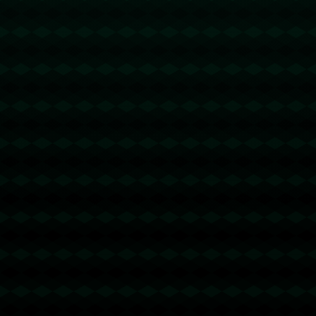
在过往的转会市场中，高额报价并非总能确保交易达成。2017年，
巴黎圣日耳曼以2.22亿欧元将内马尔从巴塞罗那带走，创造了当时
的转会记录。然而，并不是所有的大额转会都能给球队带来立竿见
影的效果。这也警示着拜仁，无论最终能否签下凯恩，都需要谨慎
评估此笔交易对球队整体架构的影响。
近年来，市场上频现溢价现象，尤其是在顶级球员的争夺中。同
时，球员的商业价值与球场表现同样成为俱乐部考量的重要因素。
拜仁若能成功签下凯恩，将不仅在竞技层面得到补强，也可能在商
业层面带来收益。
**结语**
转会市场变化莫测，尽管拜仁慕尼黑的此次报价看似坚决，但最终
结果如何仍有待观察。不论结局如何，这笔交易都将对欧洲足球格
局产生深远影响。在未来数周内，随着转会窗口的关闭，我们或许
能够见证一场引人瞩目的转会大戏。