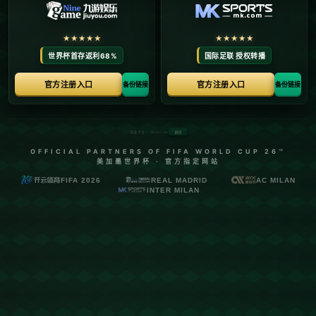
随着夏季转会窗口的逐步逼近，各大球队的转会传闻也越发激烈。
其中，拜仁慕尼黑对英格兰前锋哈里·凯恩的兴趣无疑是这个转会窗
口的焦点之一。据传闻，拜仁慕尼黑准备以超1亿欧元的报价，将凯
恩带到安联球场。然而，这笔重磅交易能否成行，仍然存在不小的
悬念。
**凯恩的顶级前锋价值**
哈里·凯恩，这位效力于托特纳姆热刺的顶级射手，近年来以其卓越
的进球能力和领导才能赢得了世界足坛的认可。他不但能够在关键
时刻用进球改变比赛局势，更是热刺队内无可替代的核心。正因如
此，凯恩的转会传闻一直是转会市场的热点话题。
对于拜仁慕尼黑来说，引进凯恩无疑是一个具有战略意义的决策。
尽管他们在德甲中多年来一直是霸主地位，但在欧洲赛场，竞争愈
加激烈。签下凯恩这样的顶级前锋，将极大提升拜仁的锋线实力，
为球队注入新的活力。
**拜仁的*最后尝试***