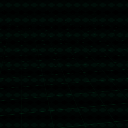
上一篇：美国达美航空为机身翻覆事故客机乘客提供赔偿 每人3
万美元.
下一篇：记者：湖人在今年休赛期的优先事项之一是留下球队中
锋海斯.
Copyright 2024
多多28大舞台-多多28大舞台 - 有梦你就来
All
Rights by
多多28