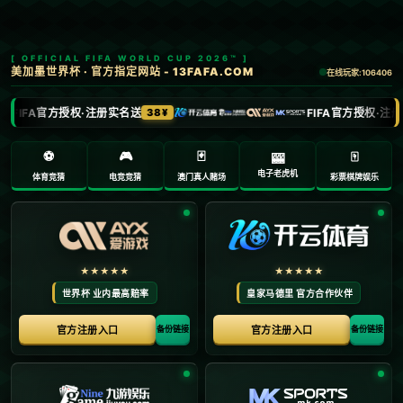
新闻中心
公司新闻
行业资讯
薩頓認為曼城在瓜帥領導下難被其他球隊取代領先位置！.
2026-05-17
返回列表
**曼城在瓜迪奥拉领导下的无可替代性**