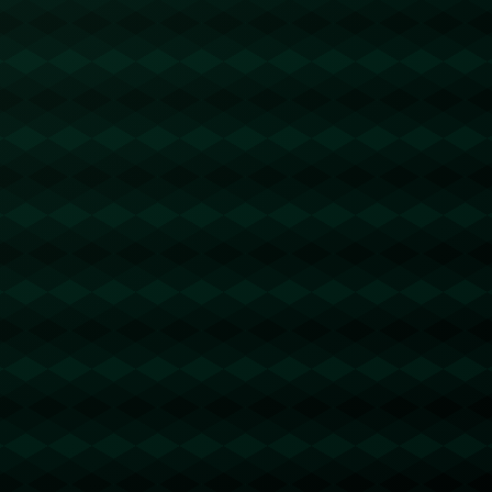
契奇在接受ESPN采访时动情表示。这样的跨队友
茅，他的稳定发挥是独行侠能冲击季后赛的重要
动为下一代球星点亮了希望。