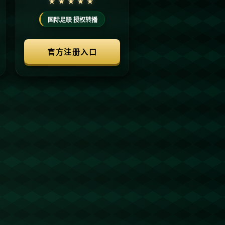
詹姆斯支持.
迷热议的焦点。这其中，*湖人逆袭登上西部第四
温暖和感动的元素。
在西部排名中居于劣势。然而，自全明星赛后，
球员如里夫斯和施罗德的高效表现，使得球队实
季后赛更多期待。