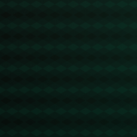
以最近几场比赛为例，湖
且场均得分超过120，
导，才让这支饱受质疑的
### **古德温暂别球队，
然而，就在湖人喜报频传
庭原因选择离开球队，暂
度支持。
尽管古德温的选择无可非
称：“家庭永远是第一位
湖人队在球员情感层面的
### **詹姆斯激励后辈，
与此同时，NBA场外的
恩人——詹姆斯。在得知
东契奇渡过了低迷期。