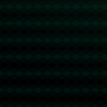
---
**关键词**：湖人逆袭