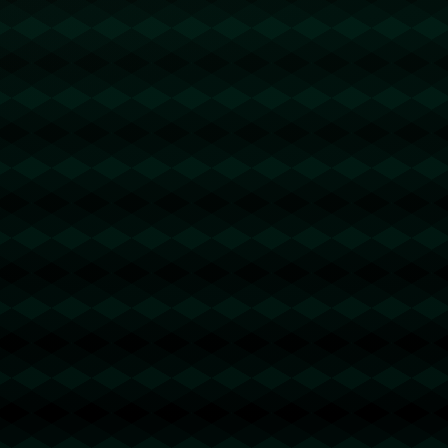
、詹姆斯、西部第四、东契奇感谢、古德温暂别