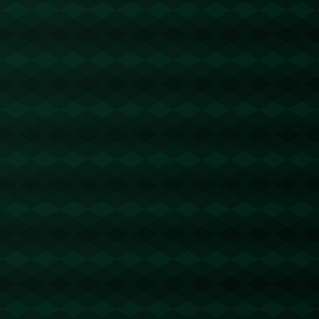
在过去10场比赛中取得了8胜2负的优异成绩，
作用，正是詹姆斯和戴维斯对球队的鼓舞式领
在关键时刻为湖人贡献不小的球员，因为个人家
投射和不俗的防守表现，为湖人提供了重要的深
。对此，球队主教练哈姆表示支持，他在采访中
更多帮助。”古德温的暂别虽然短暂，却展现了
。
·东契奇感慨地谈到自己在NBA成长路上的一大
用自己职业生涯的宝贵经验鼓励他，无形中帮助