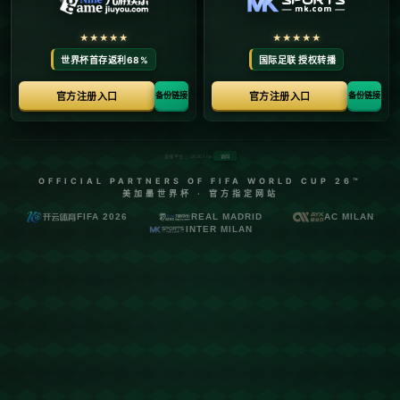
**英聯杯第三回合：曼城2-0切爾西，馬赫雷斯任意球驚艷全場**
在聚光燈下的英格蘭聯賽杯（英聯杯）第三回合比賽中，*曼城*迎來
了*切爾西*的激烈挑戰。這場高水準的對決，最終以曼城2-0取勝告
終。而整場比賽的焦點，無疑是馬赫雷斯那腳完美的任意球，為球
迷們奉獻了一次不可思議的視覺盛宴。
### 曼城與切爾西的對決前景
在此戰開賽之前，外界普遍認為這將是一場均衡而緊湊的比賽。曼
城作為目前英超領頭羊之一，本賽季表現穩定且往往能在大賽中展
現驚人韌性。而切爾西雖然隊內近來略顯動盪，但在杯賽中的戰鬥
力從來無需質疑。**這樣的拉鋸戰對於雙方來說，不僅是一場體現實
力的比賽，更是一場心理戰。**
事實證明，曼城主教練瓜迪奧拉再次展示了他縝密的戰術佈局，幾
乎壓制了切爾西的整體進攻。在這場比賽中，切爾西雖然試圖通過
快速反擊威脅曼城，但他們始終未能突破對手的後防線，而曼城卻
依靠穩健的中場控制逐漸掌控了局勢。
### **馬赫雷斯：任意球藝術的最好詮釋**
整場比賽中最具亮點的一刻發生在下半場初段，當曼城獲得了一次
禁區弧頂附近的任意球機會。站在皮球前的馬赫雷斯沉著冷靜，隨
後以一腳**“教科書式”的弧線射門**直接洞穿了切爾西門將的十指
關。看台上傳來了熱烈的掌聲，而這腳任意球也迅速成為比賽的關
鍵轉折點。
不得不提的是，這並非馬赫雷斯第一次在重大比賽中展示自己任意