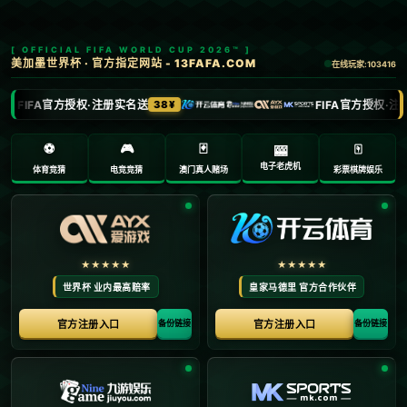
新闻中心
公司新闻
行业资讯
女足亞洲杯中國4-0中國臺北 王霜造2射1傳王珊珊頭球建功.
2026-05-17
返回列表
**女足亚洲杯：中国4-0战胜中国台北，王霜两射一传显神威，王珊