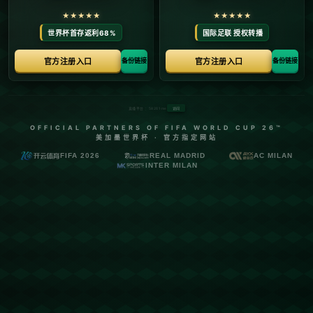
珊头球建功**
在激动人心的女足亚洲杯赛场上，中国队以4-0大胜中国台北，这场
比赛不仅体现了中国女足的实力，也展现了队员们的无与伦比的默
契。其中，**王霜**的卓越表现尤为亮眼，她在比赛中两次攻入关键
进球，并助攻队友，成为全场瞩目的焦点。此外，**王珊珊**的精准
头球也为中国队锦上添花。
**王霜：无可争议的场上核心**
王霜在此次比赛中展现出了极高的球商和无与伦比的技术，令对手
无从招架。在比赛的前半段，王霜率先突破防线，**以一记精准的射
门**打破场上的僵局。她在进攻中的穿插与传切相得益彰，不仅为球
队打开胜利之门，也让中国台北队的防线顾此失彼。而在下半场，
王霜再次利用速度和技术优势，**打入第二球**，完美诠释了她在场
上的统治力和影响力。
**王珊珊：头球王者**
比赛中，除了王霜的精彩表现，王珊珊的头球破门同样令人印象深
刻。在一次角球进攻中，王珊珊敏锐地抓住机会，以一记**势大力沉
的头球**攻破对手大门，为中国队扩大比分优势。此役，她的高空作
战能力和位置感受到了极大考验，也由此展现了她在禁区内的威胁
性和精准度。