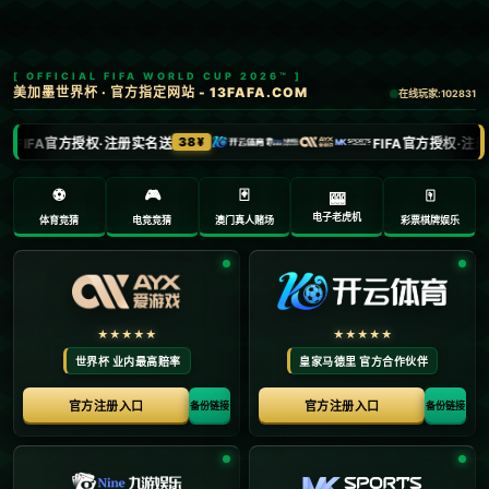
新闻中心
公司新闻
行业资讯
胡金秋21+11广厦胜浙江 邹雨宸20分北控负山东.
2026-05-17
返回列表
在刚刚结束的CBA联赛中，**广厦**和**浙江**之间的对决引起了广大