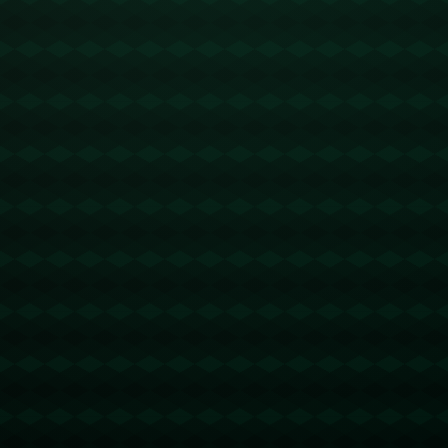
值得一提的是，这两场比赛也为其他球队和球员提供了宝贵的学习
案例。通过分析胡金秋和邹雨宸在赛场上的表现，其他球队可以更
好地认识到如何利用球员的个人优势来推动整支队伍的发展。而对
于其他球员来说，如何在压力下保持高效的得分和防守能力，也成
为了职业生涯中不可或缺的一部分。
在当今CBA联赛中，**每一场比赛都蕴藏着不同的挑战与机遇**。球
队和球员需要不断适应变化多端的赛场环境，同时利用每一次比赛
机会提升自己的战术素养。这不仅关乎每一场比赛的胜负，更关乎
球员的职业生涯和整个联赛的未来发展方向。